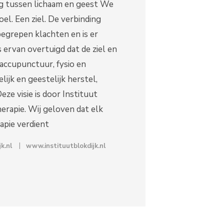
ng tussen lichaam en geest We
el. Een ziel. De verbinding
nbegrepen klachten en is er
s ervan overtuigd dat de ziel en
accupunctuur, fysio en
ijk en geestelijk herstel,
e visie is door Instituut
erapie. Wij geloven dat elk
apie verdient
k.nl
www.instituutblokdijk.nl