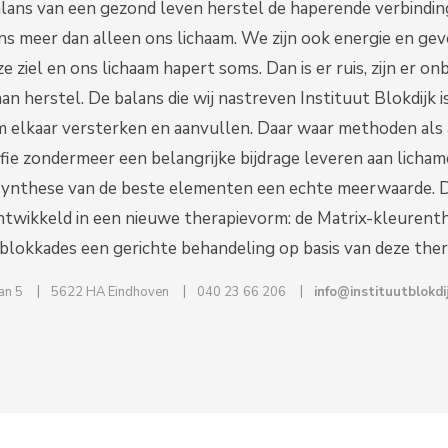
lans van een gezond leven herstel de haperende verbindi
ens meer dan alleen ons lichaam. We zijn ook energie en gevo
e ziel en ons lichaam hapert soms. Dan is er ruis, zijn er o
an herstel. De balans die wij nastreven Instituut Blokdijk i
m elkaar versterken en aanvullen. Daar waar methoden als 
ie zondermeer een belangrijke bijdrage leveren aan lichamel
ynthese van de beste elementen een echte meerwaarde. Dez
ntwikkeld in een nieuwe therapievorm: de Matrix-kleurenth
lokkades een gerichte behandeling op basis van deze ther
an 5
5622 HA Eindhoven
040 23 66 206
info@instituutblokdij