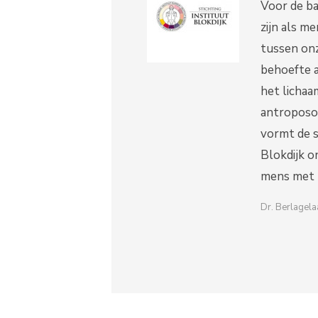
Voor de ba
zijn als m
tussen onz
behoefte a
het lichaa
antroposof
vormt de s
Blokdijk o
mens met b
Dr. Berlagela