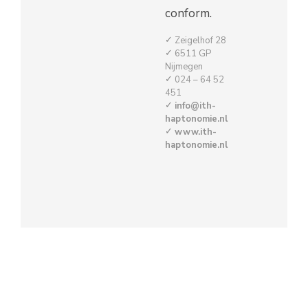
conform.
Zeigelhof 28
6511 GP
Nijmegen
024 – 64 52
451
info@ith-
haptonomie.nl
www.ith-
haptonomie.nl