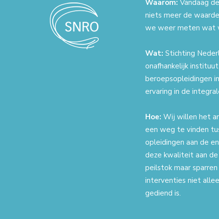
Waarom:
Vandaag de 
niets meer de waarde
we weer meten wat 
Wat:
Stichting Nederl
onafhankelijk instituu
beroepsopleidingen in
ervaring in de integr
Hoe:
Wij willen het a
een weg te vinden tu
opleidingen aan de en
deze kwaliteit aan de
peilstok maar sparren
interventies niet all
gediend is.