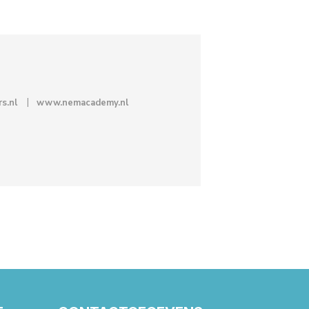
s.nl
www.nemacademy.nl