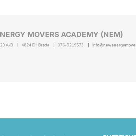
NERGY MOVERS ACADEMY (NEM)
 20 A-B
4824 EH Breda
076-5219573
info@newenergymover