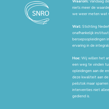
Waarom:
Vandaag de 
niets meer de waarde
we weer meten wat 
Wat:
Stichting Nederl
onafhankelijk instituu
beroepsopleidingen in
ervaring in de integr
Hoe:
Wij willen het a
een weg te vinden tu
opleidingen aan de en
deze kwaliteit aan de
peilstok maar sparren
interventies niet all
gediend is.