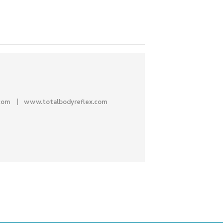
com
www.totalbodyreflex.com