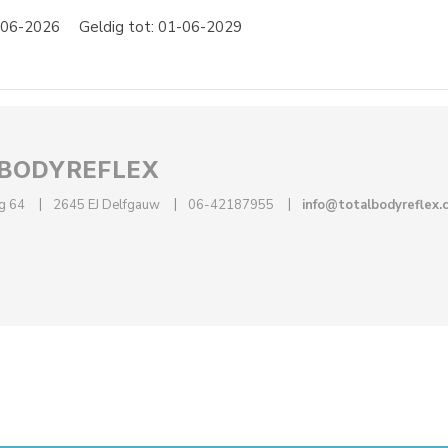
1-06-2026
Geldig tot: 01-06-2029
BODYREFLEX
eg 64
2645 EJ Delfgauw
06-42187955
info@totalbodyreflex.