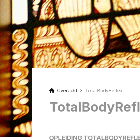
Overzicht
TotalBodyReflex
TotalBodyRef
OPLEIDING TOTALBODYREFL