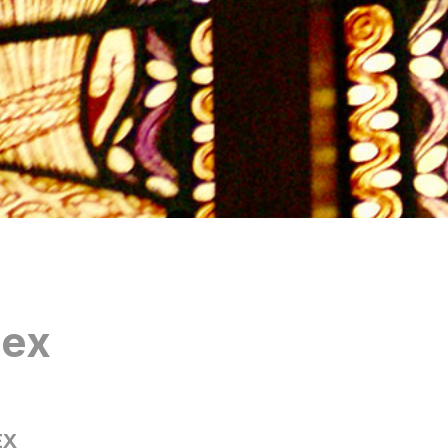
lex
EX